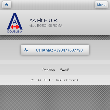
Menu
AA Fit E.U.R.
viale EGEO, 98 ROMA
CHIAMA: +393477637798
Desktop
Email
2019 AA Fit E.U.R. . Tutti i diritti riservati.